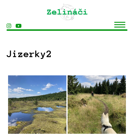
Jizerky2
Domů