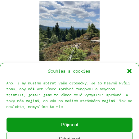
Náš příběh
Cestopisy
Články
Souhlas s cookies
Jizerky1
Jizerky3
Ano, i my musíme sbírat vaše drobečky. Je to hlavně kvůli
tomu, aby náš web vůbec správně fungoval a abychom
zjistili, jestli jsme to vůbec celé vymysleli správně. A
Domů
taky nás zajímá, co vás na našich stránkách zajímá. Tak se
nezlobte, nemyslíme to zle.
Náš příběh
Cestopisy
Články
Příjmout
Mrkněte na náš Instagram
Odmítnout