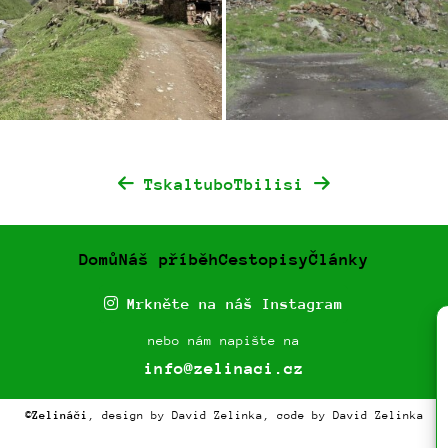
Tskaltubo
Tbilisi
Domů
Náš příběh
Cestopisy
Články
Mrkněte na náš Instagram
nebo nám napište na
info@zelinaci.cz
©
Zelináči
, design by David Zelinka, code by David Zelinka