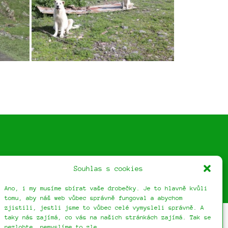
Souhlas s cookies
Ano, i my musíme sbírat vaše drobečky. Je to hlavně kvůli
tomu, aby náš web vůbec správně fungoval a abychom
zjistili, jestli jsme to vůbec celé vymysleli správně. A
taky nás zajímá, co vás na našich stránkách zajímá. Tak se
nezlobte, nemyslíme to zle.