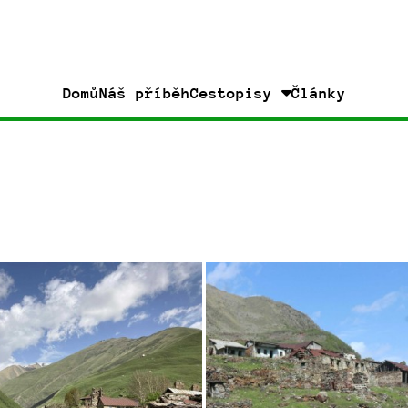
Domů
Náš příběh
Články
Cestopisy