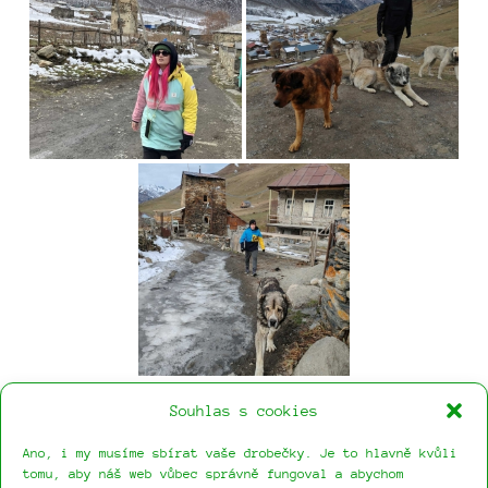
Články
Souhlas s cookies
Ušguli2
Kazach_almaty_1
Ano, i my musíme sbírat vaše drobečky. Je to hlavně kvůli
tomu, aby náš web vůbec správně fungoval a abychom